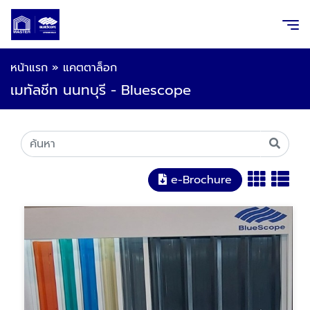
หน้าแรก
»
แคตตาล็อก
เมทัลชีท นนทบุรี - Bluescope
e-Brochure