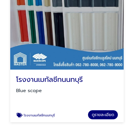
โรงงานเมทัลชีทนนทบุรี
Blue scope
ดูรายละเอียด
โรงงานเมทัลชีทนนทบุรี