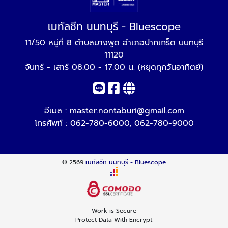
เมทัลชีท นนทบุรี - Bluescope
11/50 หมู่ที่ 8 ตำบลบางพูด อำเภอปากเกร็ด นนทบุรี
11120
จันทร์ - เสาร์ 08:00 - 17:00 น. (หยุดทุกวันอาทิตย์)
อีเมล :
master.nontaburi@gmail.com
โทรศัพท์ :
062-780-6000
,
062-780-9000
© 2569
เมทัลชีท นนทบุรี - Bluescope
Work is Secure
Protect Data With Encrypt