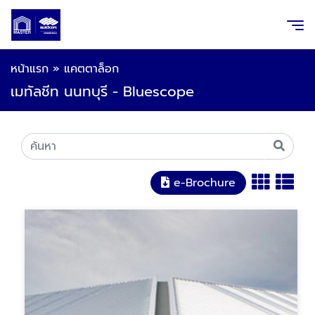
หน้าแรก
»
แคตตาล็อก
เมทัลชีท นนทบุรี - Bluescope
e-Brochure