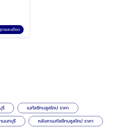
รายละเอียด
ดูรายละเอียด
โรงงานผลิตเมทัลชีท
ุรี
เมทัลชีทบลูสโคป ราคา
ทนนทบุรี
หลังคาเมทัลชีทบลูสโคป ราคา