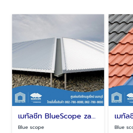
เมทัลชีท BlueScope zacs ราคา
เมทัลช
Blue scope
Blue sco