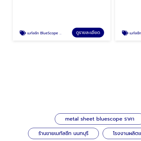
ดูรายละเอียด
เมทัลชีท BlueScope zacs ราคา
เมทัลชีทบ
metal sheet bluescope ราคา
ร้านขายเมทัลชีท นนทบุรี
โรงงานผลิตเ