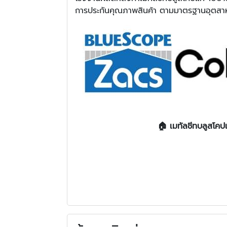
การประกันคุณภาพสินค้า ตามมาตรฐานอุตสาหกรร
🏠 เมทัลชีทบลูสโคป