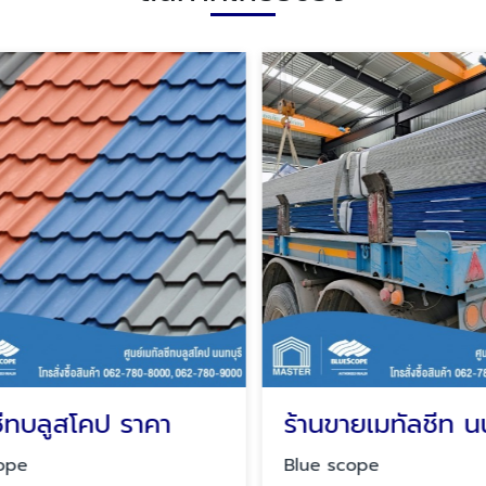
ีทบลูสโคป ราคา
ร้านขายเมทัลชีท นน
pe
Blue scope