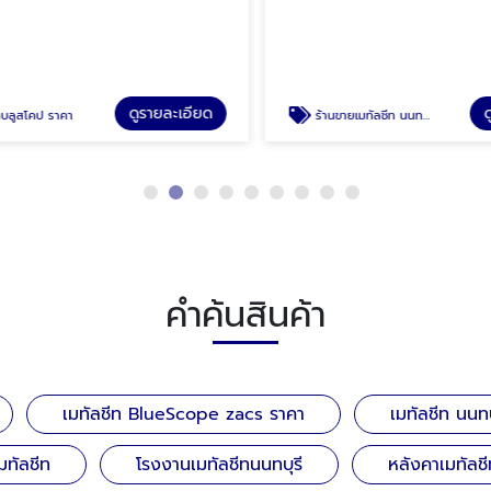
ดูรายละเอียด
ดู
ลูสโคป ราคา
ร้านขายเมทัลชีท นนทบุรี
คำค้นสินค้า
เมทัลชีท BlueScope zacs ราคา
เมทัลชีท นนทบ
มทัลชีท
โรงงานเมทัลชีทนนทบุรี
หลังคาเมทัลชี